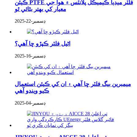
ڪيئن PTFE فلٽر ميڊيا ڪيميڪل پلانٽس ۾ هوا جي
معيار کي بهتر بڻائي ٿو
ڊسمبر-22-2025
اڻيل فلٽر ڪپڙو ڇا آهي؟
ڊسمبر-16-2025
ميمبرين بيگ فلٽر ڇا آهي ۽ ان کي ڪيئن استعمال
ڪيو ويندو آهي
ڊسمبر-04-2025