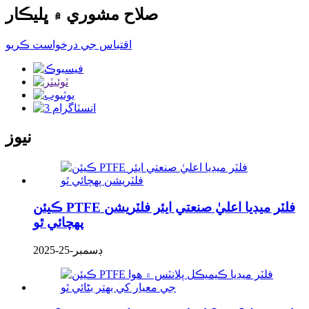
صلاح مشوري ۾ ڀليڪار
اقتباس جي درخواست ڪريو
نيوز
ڪيئن PTFE فلٽر ميڊيا اعليٰ صنعتي ايئر فلٽريشن
پهچائي ٿو
ڊسمبر-25-2025