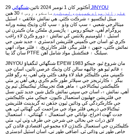
29 آڪٽوبر کان 1 نومبر 2024 تائين،
شنگھائي JINYOU
فلورائن مواد ڪمپني، لميٽيڊ
ماسڪو، روس ۾ 30 هين
ميٽل ايڪسپو ۾ شرڪت ڪئي. هي نمائش علائقي ۾ اسٽيل
ميٽالرجي شعبي ۾ سڀ کان وڏو ۽ سڀ کان وڌيڪ پيشه ورانه
پروگرام آهي، جيڪو روس ۽ پاڙيسري ملڪن مان ڪيترن ئي
اسٽيل ۽ ايلومينيم پلانٽس کي نمائش ۽ دورو ڪرڻ لاءِ راغب
ڪري ٿو. اسان جي ڪمپني فلٽريشن انڊسٽري ۾ جديد شين جي
نمائش ڪئي، جنهن ۾ فلٽر بيگز، فلٽر ڪارٽريج، ۽ فلٽر مواد، انهي
سان گڏ ٻيا PTFE سيلنگ ۽ فنڪشنل مواد شامل آهن.
JINYOU شنگھائي لنگقياؤ EPEW مان شروع ٿيو، جيڪو 1983
۾ قائم ٿيو هو. چاليهه سالن کان وڌيڪ عرصي تائين، اسان جي
ڪمپني مٽي ڪليڪٽر فيلڊ لاءِ وقف ڪئي وئي آهي، نه رڳو فلٽر
بيگز ۽ ڪارٽريجز جي سپلائر طور ڪم ڪري رهي آهي پر مٽي
ڪليڪشن ٽيڪنالاجي ۾ ماهر هڪ تجربيڪار ٽيڪنيڪل ٽيم پڻ
آهي. نمائش ۾، اسان جي سڀني نمائش ڪيل شين جديد ٽئين نسل
جي فلٽريشن جھليون استعمال ڪيون، جيڪي مٽي ڪليڪشن
جي ڪارڪردگي کي وڌائين ٿيون جڏهن ته گريڊينٽ فلٽريشن
ٽيڪنالاجي ذريعي فلٽر مواد جي مزاحمت کي گهٽائي ٿي. هي
جدت گهٽ اخراج، توانائي جي استعمال ۾ گهٽتائي، ۽ استعمال
لائق ذرات جي بحالي جي شرحن جي طرف وٺي ٿي، مٽي
ڪليڪٽرن جي استعمال ڪندڙن لاءِ مجموعي اقتصادي فائدن کي
خاص طور تي وڌائي ٿي. اضافي طور تي، اسان اسٽيل انڊسٽري