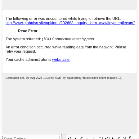
ڳولا ڪرڻ لاءِ انٽر يا بند ڪرڻ لاءِ