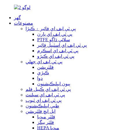
گھر
مصنوعات
پي ٽي ايف اي فائبر ۽ ڪپڙا
پي ٽي ايف اي يارن
PTFE سلائي ڌاڳو
پي ٽي ايف اي اسٽيپل فائبر
پي ٽي ايف اي اسڪرم
پي ٽي ايف اي ڪپڙو
پي ٽي ايف اي جھلي
فلٽريشن
ڪپڙي
دوا
ٻيون ايپليڪيشنون
پي ٽي ايف اي ڪيبل فلم
پي ٽي ايف اي سيلنٽ
پي ٽي ايف اي ٽيوب
طبي ايپليڪيشنون
ايل ايڇ فلٽريشن
فلٽر ميڊيا
فلٽر بيگز
HEPA ميڊيا