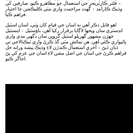
۾ فلٽر ڪارٽريجز جي استعمال جو مظاهرو ڪيو، صارفين کي
وڌيڪ ڪارآمد ۽ گهٽ مزاحمت واري مٽي ڪليڪشن جا اختيار
فراهم ڪيا.
اهو قابل ذڪر آهي ته اسان جي قيام کان وٺي، اسان اسٽيل
انڊسٽري سان ويجها لاڳاپا برقرار رکيا آهن، باؤسٽيل ۽ اينسٽيل
جهڙن مشهور گهريلو اسٽيل گروپن سان ڊگهي مدي واري
ڀائيواري ڪئي آهي. هن نمائش مٽي گڏ ڪرڻ واري ٽيڪنالاجي تي
ڌيان ڏيڻ ۽ آخري استعمال ڪندڙن لاءِ وڌيڪ پيشه ورانه حل
فراهم ڪرڻ جي اسان جي اصل مشن لاءِ اسان جي عزم کي پڻ
اجاگر ڪيو.