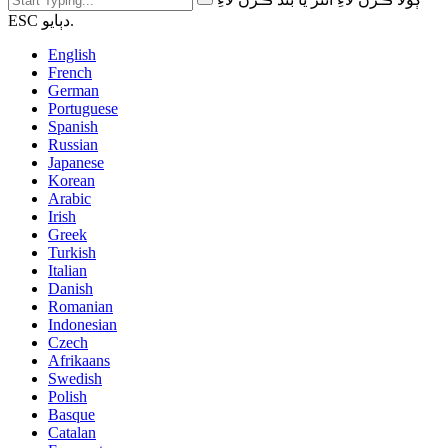
ESC دٻايو.
English
French
German
Portuguese
Spanish
Russian
Japanese
Korean
Arabic
Irish
Greek
Turkish
Italian
Danish
Romanian
Indonesian
Czech
Afrikaans
Swedish
Polish
Basque
Catalan