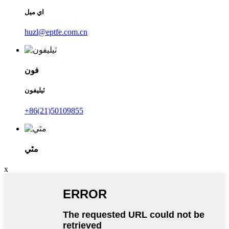
اي ميل
huzl@eptfe.com.cn
فون
ٽيليفون
+86(21)50109855
مٿي
x