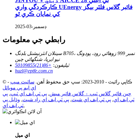
JINYOU دبئي ۾ AICCE 28 تي اعليٰ
ڪارڪردگي واري UEnergy فائبر گلاس فلٽر بيگز
کي نمايان ڪري ٿو
ڊسمبر-03-2025
رابطي جي معلومات
سينلان انٽرنيشنل بلڊنگ B705، نمبر 999 زوهائي روڊ، پوڊونگ
نيو ايريا، شنگھائي چين
ٽيليفون:
+86(21)50109855
huzl@eptfe.com.cn
© ڪاپي رائيٽ - 2010-2023: سڀ حق محفوظ آهن.
سائيٽ ميپ
-
اي ايم پي موبائل
چين فائبر گلاس ٽيپ ۽ گلاس فائبر ميش
,
پي ٽي ايف اي ٽيپ
,
پي
ٽي ايف اي
,
پي ٽي ايف اي شيٽ
,
پي ٽي ايف اي راڊ شيٽ
,
وڌايل پي
,
ٽي ايف اي
اي ميل