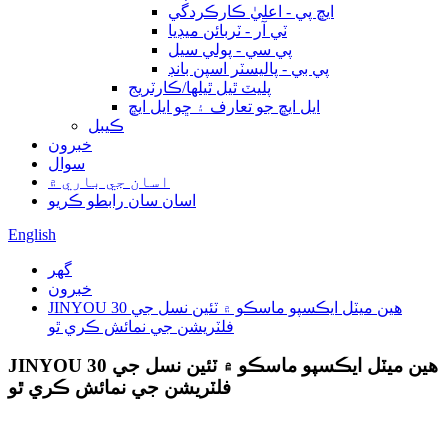
ايڇ پي - اعليٰ ڪارڪردگي
ٽي آر - ٽربائن ميڊيا
پي سي - پولي سيل
پي بي - پاليسٽر اسپن بانڊ
پليٽ ٿيل ٿيلها/ڪارٽريج
ايل ايڇ جو تعارف ۽ ڇو ايل ايڇ
ڪيبل
خبرون
سوال
اسان جي باري ۾
اسان سان رابطو ڪريو
English
گھر
خبرون
JINYOU 30 هين ميٽل ايڪسپو ماسڪو ۾ ٽئين نسل جي
فلٽريشن جي نمائش ڪري ٿو
JINYOU 30 هين ميٽل ايڪسپو ماسڪو ۾ ٽئين نسل جي
فلٽريشن جي نمائش ڪري ٿو